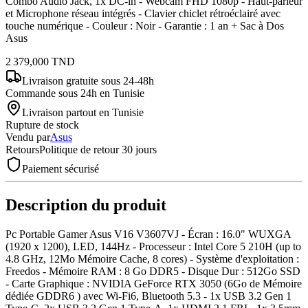
Combo Audio Jack, 1x DC-in - Webcam FHD 1080p - Haut-parleur
et Microphone réseau intégrés - Clavier chiclet rétroéclairé avec
touche numérique - Couleur : Noir - Garantie : 1 an + Sac à Dos
Asus
2 379,000
TND
Livraison gratuite
sous 24-48h
Commande sous 24h en Tunisie
Livraison partout en Tunisie
Rupture de stock
Vendu par
Asus
Retours
Politique de retour 30 jours
Paiement sécurisé
Description du produit
Pc Portable Gamer Asus V16 V3607VJ - Écran : 16.0" WUXGA
(1920 x 1200), LED, 144Hz - Processeur : Intel Core 5 210H (up to
4.8 GHz, 12Mo Mémoire Cache, 8 cores) - Système d'exploitation :
Freedos - Mémoire RAM : 8 Go DDR5 - Disque Dur : 512Go SSD
- Carte Graphique : NVIDIA GeForce RTX 3050 (6Go de Mémoire
dédiée GDDR6 ) avec Wi-Fi6, Bluetooth 5.3 - 1x USB 3.2 Gen 1