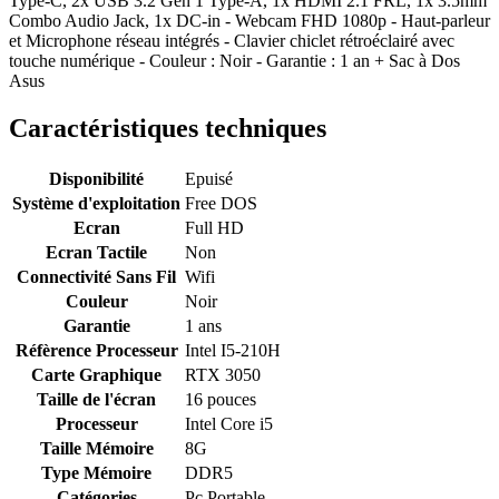
Type-C, 2x USB 3.2 Gen 1 Type-A, 1x HDMI 2.1 FRL, 1x 3.5mm
Combo Audio Jack, 1x DC-in - Webcam FHD 1080p - Haut-parleur
et Microphone réseau intégrés - Clavier chiclet rétroéclairé avec
touche numérique - Couleur : Noir - Garantie : 1 an + Sac à Dos
Asus
Caractéristiques techniques
Disponibilité
Epuisé
Système d'exploitation
Free DOS
Ecran
Full HD
Ecran Tactile
Non
Connectivité Sans Fil
Wifi
Couleur
Noir
Garantie
1 ans
Réfèrence Processeur
Intel I5-210H
Carte Graphique
RTX 3050
Taille de l'écran
16 pouces
Processeur
Intel Core i5
Taille Mémoire
8G
Type Mémoire
DDR5
Catégories
Pc Portable