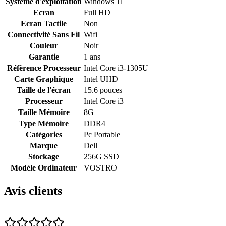
Système d'exploitation
Windows 11
Ecran
Full HD
Ecran Tactile
Non
Connectivité Sans Fil
Wifi
Couleur
Noir
Garantie
1 ans
Réfèrence Processeur
Intel Core i3-1305U
Carte Graphique
Intel UHD
Taille de l'écran
15.6 pouces
Processeur
Intel Core i3
Taille Mémoire
8G
Type Mémoire
DDR4
Catégories
Pc Portable
Marque
Dell
Stockage
256G SSD
Modèle Ordinateur
VOSTRO
Avis clients
—