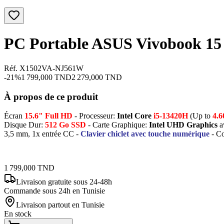
PC Portable ASUS Vivobook 15
Réf. X1502VA-NJ561W
-
21
%
1 799,000
TND
2 279,000
TND
À propos de ce produit
Écran
15.6" Full HD
- Processeur:
Intel Core
i5-13420H
(Up to
4.
Disque Dur:
512 Go SSD
- Carte Graphique:
Intel UHD Graphics
a
3,5 mm, 1x entrée CC -
Clavier chiclet avec touche numérique
- Co
1 799,000
TND
Livraison gratuite
sous 24-48h
Commande sous 24h en Tunisie
Livraison partout en Tunisie
En stock