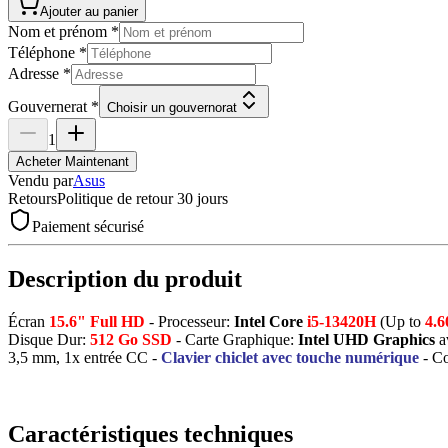
Ajouter au panier
Nom et prénom
*
Téléphone
*
Adresse
*
Gouvernerat
*
Choisir un gouvernorat
1
Acheter Maintenant
Vendu par
Asus
Retours
Politique de retour 30 jours
Paiement sécurisé
Description du produit
Écran
15.6" Full HD
- Processeur:
Intel Core
i5-13420H
(Up to
4.
Disque Dur:
512 Go SSD
- Carte Graphique:
Intel UHD Graphics
a
3,5 mm, 1x entrée CC -
Clavier chiclet avec touche numérique
- Co
Caractéristiques techniques