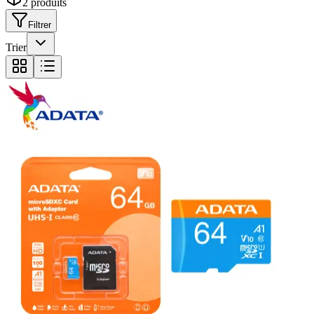
2
produit
s
Filtrer
Trier